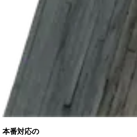
本番対応
の